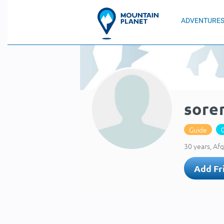
ADVENTURE
sore
Guide
30 years, Af
Add Fr