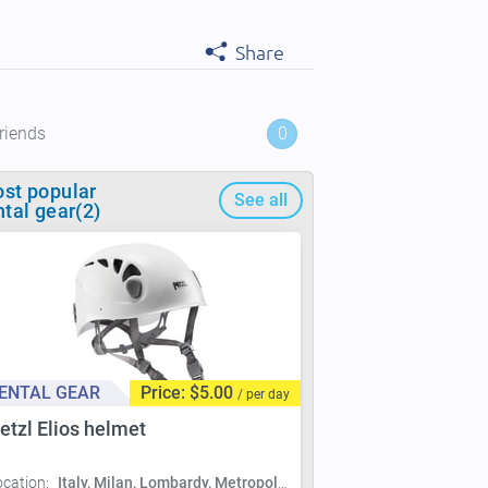
Share
riends
0
st popular
See all
ntal gear(2)
ENTAL GEAR
Price: $5.00
/ per day
etzl Elios helmet
ocation:
Italy, Milan, Lombardy, Metropolitan City of Milan, Milan