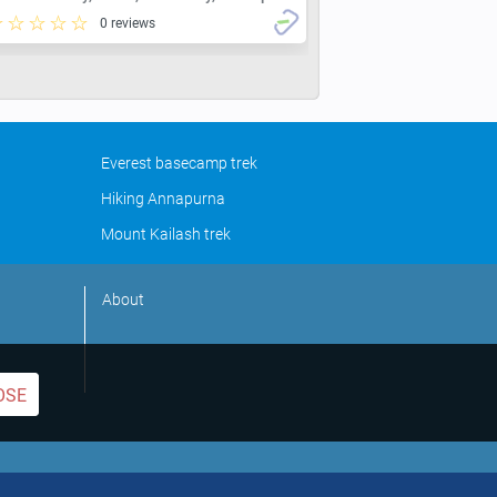
0 reviews
Everest basecamp trek
Hiking Annapurna
Mount Kailash trek
About
OSE